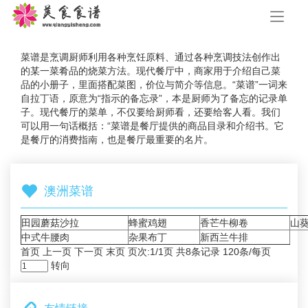
手
机
导
航
菜谱是烹调厨师利用各种烹饪原料、通过各种烹调技法创作出
的某一菜肴品的烧菜方法。现代餐厅中，商家用于介绍自己菜
品的小册子，里面搭配菜图，价位与简介等信息。“菜谱”一词来
自拉丁语，原意为“指示的备忘录”，本是厨师为了备忘的记录单
子。现代餐厅的菜单，不仅要给厨师看，还要给客人看。我们
可以用一句话概括：“菜谱是餐厅提供的商品目录和介绍书。它
是餐厅的消费指南，也是餐厅最重要的名片。
澳洲菜谱
田园蘑菇沙拉
蜂蜜鸡翅
香芒牛柳卷
山
中式牛腰肉
杂果布丁
新西兰牛排
首页 上一页 下一页 末页 页次:1/1页 共8条记录 120条/每页
转向