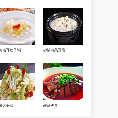
糖银耳莲子粥
砂锅白菜豆腐
爆大头菜
酸辣鸡血