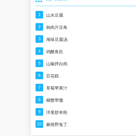
1
山水豆腐
.
2
焖肉片豆角
.
3
海味豆腐汤
.
4
鸡酪鱼肚
.
5
山椒拌白肉
.
6
百花糕
.
7
草莓苹果汁
.
8
糊蟹带馓
.
9
洋葱炒米粉
.
10
麻辣野兔丁
.