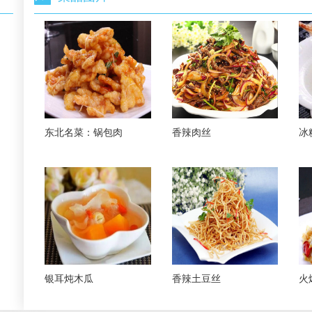
东北名菜：锅包肉
香辣肉丝
冰
银耳炖木瓜
香辣土豆丝
火