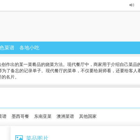
色菜谱
各地小吃
法创作出的某一菜肴品的烧菜方法。现代餐厅中，商家用于介绍自己菜品的
厨师为了备忘的记录单子。现代餐厅的菜单，不仅要给厨师看，还要给客人
要的名片。
菜谱
墨西哥餐
东南亚菜
澳洲菜谱
其他国家
菜品图片